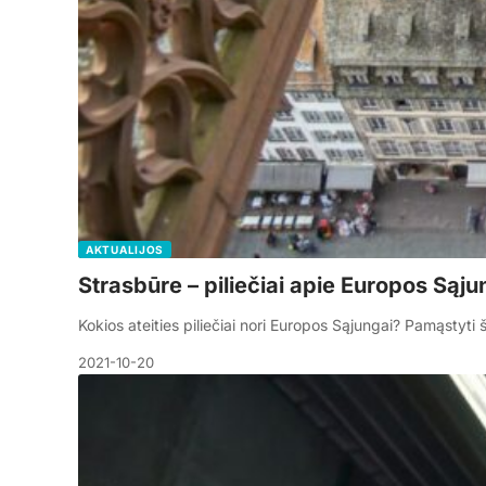
AKTUALIJOS
Strasbūre – piliečiai apie Europos Sąjun
Kokios ateities piliečiai nori Europos Sąjungai? Pamąstyti
2021-10-20