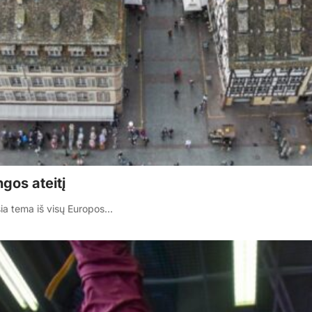
gos ateitį
 šia tema iš visų Europos…