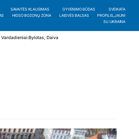
SAVAITĖS KLAUSIMAS
GYVENIMO BŪDAS
SVEIKATA
AS
HIGSO BOZONŲ ZONA
LAISVĖS BALSAS
PROFILIS_JAUNI
SU UKRAINA
 Vardadieniai:
Bylotas
,
Daiva