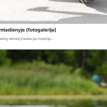
mtadienyje (fotogalerija)
eivių dėmesį traukia jau tradicija…