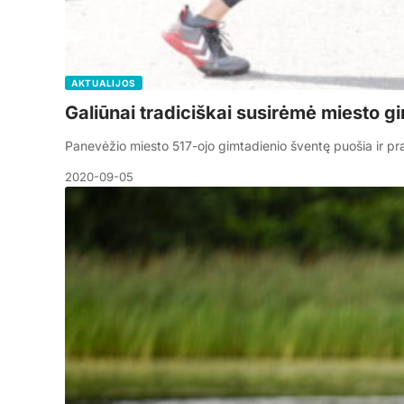
AKTUALIJOS
Galiūnai tradiciškai susirėmė miesto gi
Panevėžio miesto 517-ojo gimtadienio šventę puošia ir pra
2020-09-05