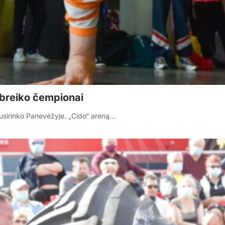
 breiko čempionai
susirinko Panevėžyje. „Cido“ areną…