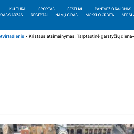
KULTŪRA
SPORTAS
ŠEŠĖLIAI
PANEVĖŽIO RAJONAS
ODAS/DARŽAS
RECEPTAI
NAMŲ GIDAS
MOKSLO ORBITA
VERSL
tvirtadienis
• Kristaus atsimainymas, Tarptautinė garstyčių diena
•