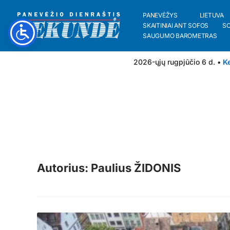
PANEVĖŽYS
LIETUVA
SKAITINIAI ANT SOFOS
S
SAUGUMO BAROMETRAS
2026-ųjų rugpjūčio 6 d. •
Ke
Autorius: Paulius ŽIDONIS