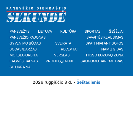
PANEVĖŽYS
LIETUVA
KULTŪRA
SPORTAS
ŠEŠĖLIAI
PANEVĖŽIO RAJONAS
SAVAITĖS KLAUSIMAS
GYVENIMO BŪDAS
SVEIKATA
SKAITINIAI ANT SOFOS
SODAS/DARŽAS
RECEPTAI
NAMŲ GIDAS
MOKSLO ORBITA
VERSLAS
HIGSO BOZONŲ ZONA
LAISVĖS BALSAS
PROFILIS_JAUNI
SAUGUMO BAROMETRAS
SU UKRAINA
2026 rugpjūčio 8 d. •
Šeštadienis