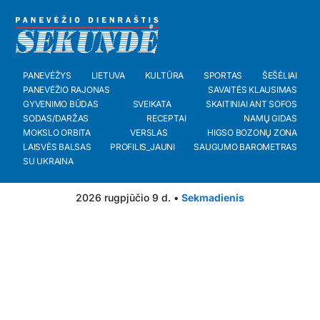
PANEVĖŽYS
LIETUVA
KULTŪRA
SPORTAS
ŠEŠĖLIAI
PANEVĖŽIO RAJONAS
SAVAITĖS KLAUSIMAS
GYVENIMO BŪDAS
SVEIKATA
SKAITINIAI ANT SOFOS
SODAS/DARŽAS
RECEPTAI
NAMŲ GIDAS
MOKSLO ORBITA
VERSLAS
HIGSO BOZONŲ ZONA
LAISVĖS BALSAS
PROFILIS_JAUNI
SAUGUMO BAROMETRAS
SU UKRAINA
2026 rugpjūčio 9 d. •
Sekmadienis