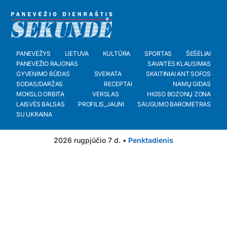
PANEVĖŽYS
LIETUVA
KULTŪRA
SPORTAS
ŠEŠĖLIAI
PANEVĖŽIO RAJONAS
SAVAITĖS KLAUSIMAS
GYVENIMO BŪDAS
SVEIKATA
SKAITINIAI ANT SOFOS
SODAS/DARŽAS
RECEPTAI
NAMŲ GIDAS
MOKSLO ORBITA
VERSLAS
HIGSO BOZONŲ ZONA
LAISVĖS BALSAS
PROFILIS_JAUNI
SAUGUMO BAROMETRAS
SU UKRAINA
2026 rugpjūčio 7 d. •
Penktadienis