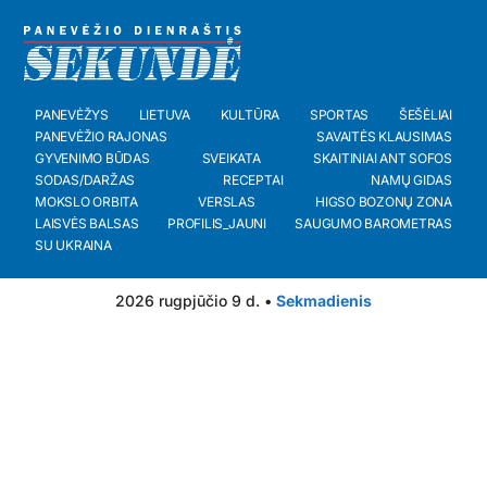
PANEVĖŽYS
LIETUVA
KULTŪRA
SPORTAS
ŠEŠĖLIAI
PANEVĖŽIO RAJONAS
SAVAITĖS KLAUSIMAS
GYVENIMO BŪDAS
SVEIKATA
SKAITINIAI ANT SOFOS
SODAS/DARŽAS
RECEPTAI
NAMŲ GIDAS
MOKSLO ORBITA
VERSLAS
HIGSO BOZONŲ ZONA
LAISVĖS BALSAS
PROFILIS_JAUNI
SAUGUMO BAROMETRAS
SU UKRAINA
2026 rugpjūčio 9 d. •
Sekmadienis