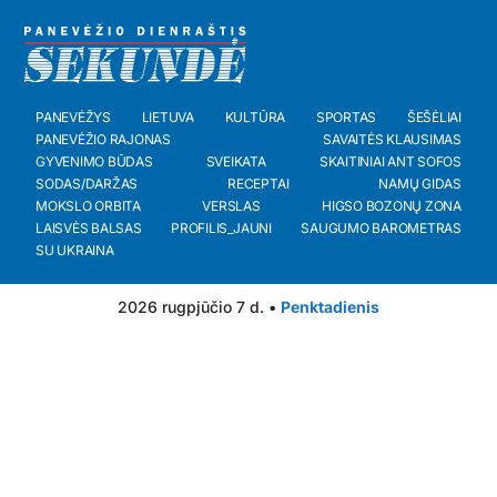
PANEVĖŽYS
LIETUVA
KULTŪRA
SPORTAS
ŠEŠĖLIAI
PANEVĖŽIO RAJONAS
SAVAITĖS KLAUSIMAS
GYVENIMO BŪDAS
SVEIKATA
SKAITINIAI ANT SOFOS
SODAS/DARŽAS
RECEPTAI
NAMŲ GIDAS
MOKSLO ORBITA
VERSLAS
HIGSO BOZONŲ ZONA
LAISVĖS BALSAS
PROFILIS_JAUNI
SAUGUMO BAROMETRAS
SU UKRAINA
2026 rugpjūčio 7 d. •
Penktadienis