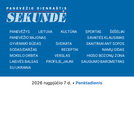
PANEVĖŽYS
LIETUVA
KULTŪRA
SPORTAS
ŠEŠĖLIAI
PANEVĖŽIO RAJONAS
SAVAITĖS KLAUSIMAS
GYVENIMO BŪDAS
SVEIKATA
SKAITINIAI ANT SOFOS
SODAS/DARŽAS
RECEPTAI
NAMŲ GIDAS
MOKSLO ORBITA
VERSLAS
HIGSO BOZONŲ ZONA
LAISVĖS BALSAS
PROFILIS_JAUNI
SAUGUMO BAROMETRAS
SU UKRAINA
2026 rugpjūčio 7 d. •
Penktadienis