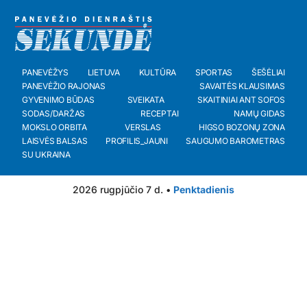
PANEVĖŽYS
LIETUVA
KULTŪRA
SPORTAS
ŠEŠĖLIAI
PANEVĖŽIO RAJONAS
SAVAITĖS KLAUSIMAS
GYVENIMO BŪDAS
SVEIKATA
SKAITINIAI ANT SOFOS
SODAS/DARŽAS
RECEPTAI
NAMŲ GIDAS
MOKSLO ORBITA
VERSLAS
HIGSO BOZONŲ ZONA
LAISVĖS BALSAS
PROFILIS_JAUNI
SAUGUMO BAROMETRAS
SU UKRAINA
2026 rugpjūčio 7 d. •
Penktadienis