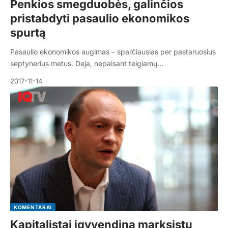
Penkios smegduobės, galinčios
pristabdyti pasaulio ekonomikos
spurtą
Pasaulio ekonomikos augimas – sparčiausias per pastaruosius
septynerius metus. Deja, nepaisant teigiamų…
2017-11-14
KOMENTARAI
Kapitalistai įgyvendina marksistų