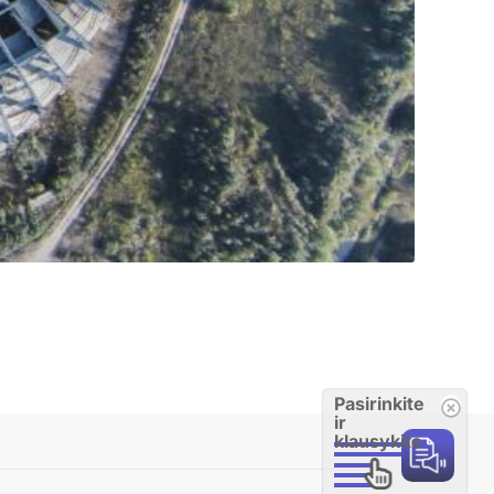
Pasirinkite
ir
klausykite