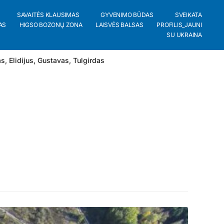
SAVAITĖS KLAUSIMAS
GYVENIMO BŪDAS
SVEIKATA
AS
HIGSO BOZONŲ ZONA
LAISVĖS BALSAS
PROFILIS_JAUNI
SU UKRAINA
as
,
Elidijus
,
Gustavas
,
Tulgirdas