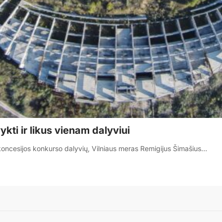
kti ir likus vienam dalyviui
o koncesijos konkurso dalyvių, Vilniaus meras Remigijus Šimašius…