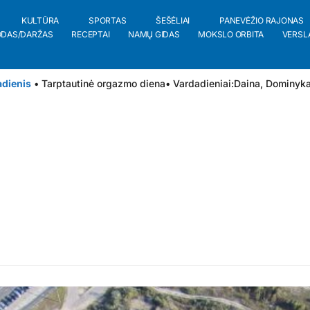
KULTŪRA
SPORTAS
ŠEŠĖLIAI
PANEVĖŽIO RAJONAS
ODAS/DARŽAS
RECEPTAI
NAMŲ GIDAS
MOKSLO ORBITA
VERSL
adienis
• Tarptautinė orgazmo diena
• Vardadieniai:
Daina
,
Dominyk