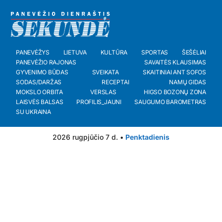
PANEVĖŽYS
LIETUVA
KULTŪRA
SPORTAS
ŠEŠĖLIAI
PANEVĖŽIO RAJONAS
SAVAITĖS KLAUSIMAS
GYVENIMO BŪDAS
SVEIKATA
SKAITINIAI ANT SOFOS
SODAS/DARŽAS
RECEPTAI
NAMŲ GIDAS
MOKSLO ORBITA
VERSLAS
HIGSO BOZONŲ ZONA
LAISVĖS BALSAS
PROFILIS_JAUNI
SAUGUMO BAROMETRAS
SU UKRAINA
2026 rugpjūčio 7 d. •
Penktadienis