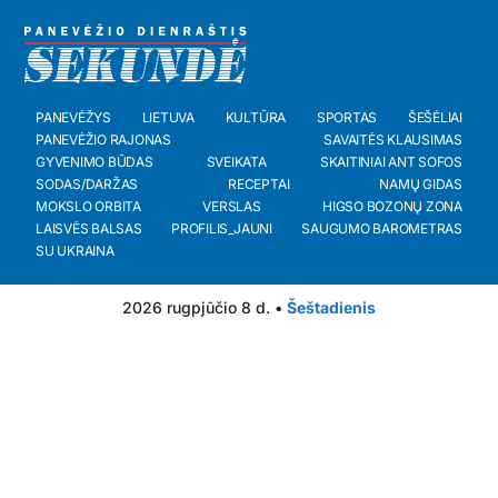
PANEVĖŽYS
LIETUVA
KULTŪRA
SPORTAS
ŠEŠĖLIAI
PANEVĖŽIO RAJONAS
SAVAITĖS KLAUSIMAS
GYVENIMO BŪDAS
SVEIKATA
SKAITINIAI ANT SOFOS
SODAS/DARŽAS
RECEPTAI
NAMŲ GIDAS
MOKSLO ORBITA
VERSLAS
HIGSO BOZONŲ ZONA
LAISVĖS BALSAS
PROFILIS_JAUNI
SAUGUMO BAROMETRAS
SU UKRAINA
2026 rugpjūčio 8 d. •
Šeštadienis