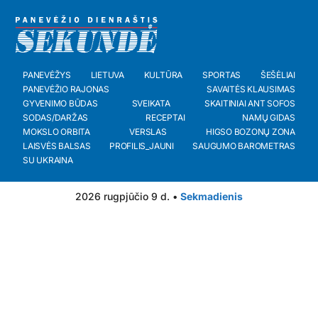
PANEVĖŽYS
LIETUVA
KULTŪRA
SPORTAS
ŠEŠĖLIAI
PANEVĖŽIO RAJONAS
SAVAITĖS KLAUSIMAS
GYVENIMO BŪDAS
SVEIKATA
SKAITINIAI ANT SOFOS
SODAS/DARŽAS
RECEPTAI
NAMŲ GIDAS
MOKSLO ORBITA
VERSLAS
HIGSO BOZONŲ ZONA
LAISVĖS BALSAS
PROFILIS_JAUNI
SAUGUMO BAROMETRAS
SU UKRAINA
2026 rugpjūčio 9 d. •
Sekmadienis