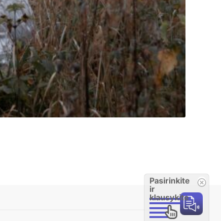
Pasirinkite
ir
klausykite