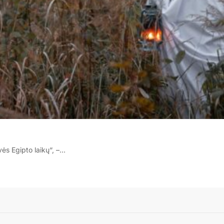
vės Egipto laikų“, –…