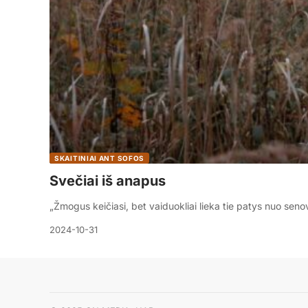
SKAITINIAI ANT SOFOS
Svečiai iš anapus
„Žmogus keičiasi, bet vaiduokliai lieka tie patys nuo seno
2024-10-31