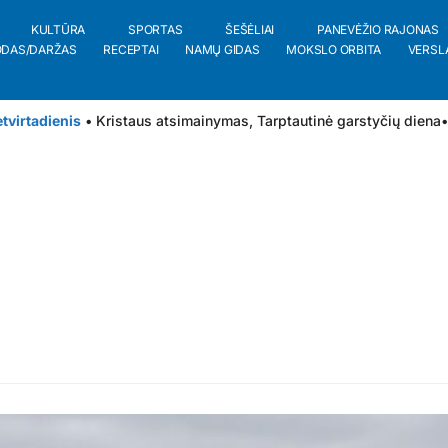
KULTŪRA
SPORTAS
ŠEŠĖLIAI
PANEVĖŽIO RAJONAS
ODAS/DARŽAS
RECEPTAI
NAMŲ GIDAS
MOKSLO ORBITA
VERSL
tvirtadienis
• Kristaus atsimainymas, Tarptautinė garstyčių diena
•