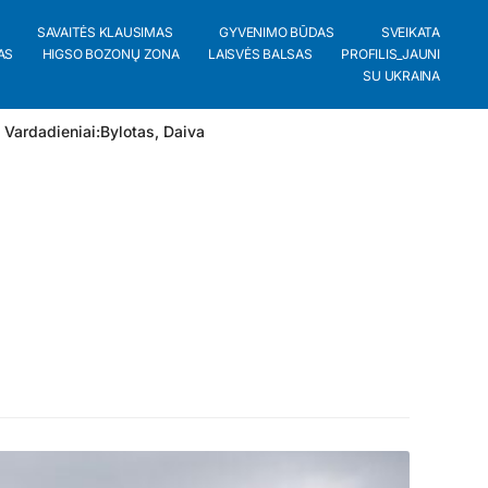
SAVAITĖS KLAUSIMAS
GYVENIMO BŪDAS
SVEIKATA
AS
HIGSO BOZONŲ ZONA
LAISVĖS BALSAS
PROFILIS_JAUNI
SU UKRAINA
 Vardadieniai:
Bylotas
,
Daiva