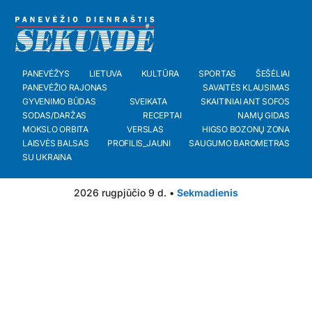
PANEVĖŽYS
LIETUVA
KULTŪRA
SPORTAS
ŠEŠĖLIAI
PANEVĖŽIO RAJONAS
SAVAITĖS KLAUSIMAS
GYVENIMO BŪDAS
SVEIKATA
SKAITINIAI ANT SOFOS
SODAS/DARŽAS
RECEPTAI
NAMŲ GIDAS
MOKSLO ORBITA
VERSLAS
HIGSO BOZONŲ ZONA
LAISVĖS BALSAS
PROFILIS_JAUNI
SAUGUMO BAROMETRAS
SU UKRAINA
2026 rugpjūčio 9 d. •
Sekmadienis