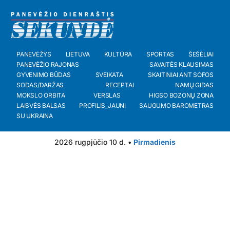
PANEVĖŽYS
LIETUVA
KULTŪRA
SPORTAS
ŠEŠĖLIAI
PANEVĖŽIO RAJONAS
SAVAITĖS KLAUSIMAS
GYVENIMO BŪDAS
SVEIKATA
SKAITINIAI ANT SOFOS
SODAS/DARŽAS
RECEPTAI
NAMŲ GIDAS
MOKSLO ORBITA
VERSLAS
HIGSO BOZONŲ ZONA
LAISVĖS BALSAS
PROFILIS_JAUNI
SAUGUMO BAROMETRAS
SU UKRAINA
2026 rugpjūčio 10 d. •
Pirmadienis