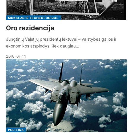
MOKSLAS IR TECHNOLOGIJOS
Oro rezidencija
Jungtinių Valstijų prezidentų lėktuvai – valstybės galios ir
ekonomikos atspindys Kiek daugiau…
2018-01-14
POLITIKA