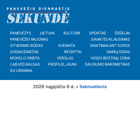
PANEVĖŽYS
LIETUVA
KULTŪRA
SPORTAS
ŠEŠĖLIAI
PANEVĖŽIO RAJONAS
SAVAITĖS KLAUSIMAS
GYVENIMO BŪDAS
SVEIKATA
SKAITINIAI ANT SOFOS
SODAS/DARŽAS
RECEPTAI
NAMŲ GIDAS
MOKSLO ORBITA
VERSLAS
HIGSO BOZONŲ ZONA
LAISVĖS BALSAS
PROFILIS_JAUNI
SAUGUMO BAROMETRAS
SU UKRAINA
2026 rugpjūčio 9 d. •
Sekmadienis