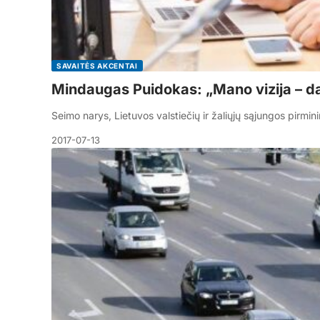
SAVAITĖS AKCENTAI
Mindaugas Puidokas: „Mano vizija – dar
Seimo narys, Lietuvos valstiečių ir žaliųjų sąjungos pir
2017-07-13