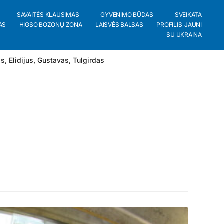
SAVAITĖS KLAUSIMAS
GYVENIMO BŪDAS
SVEIKATA
AS
HIGSO BOZONŲ ZONA
LAISVĖS BALSAS
PROFILIS_JAUNI
SU UKRAINA
as
,
Elidijus
,
Gustavas
,
Tulgirdas