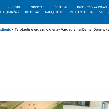
KULTŪRA
SPORTAS
ŠEŠĖLIAI
PANEVĖŽIO RAJONAS
ODAS/DARŽAS
RECEPTAI
NAMŲ GIDAS
MOKSLO ORBITA
VERSL
adienis
• Tarptautinė orgazmo diena
• Vardadieniai:
Daina
,
Dominyk