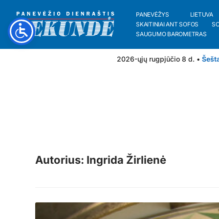
PANEVĖŽYS
LIETUVA
SKAITINIAI ANT SOFOS
S
SAUGUMO BAROMETRAS
2026-ųjų rugpjūčio 8 d. •
Šešt
Autorius: Ingrida Žirlienė