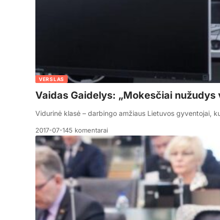
VERSLAS
Vaidas Gaidelys: „Mokesčiai nužudys v
Vidurinė klasė – darbingo amžiaus Lietuvos gyventojai, kur
2017-07-14
5 komentarai