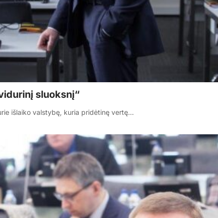
idurinį sluoksnį“
ie išlaiko valstybę, kuria pridėtinę vertę…