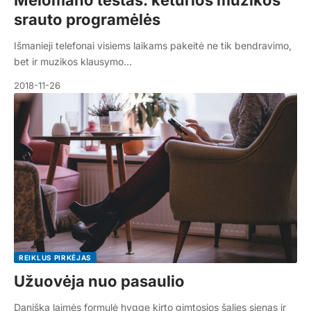
Melomano testas: keturios muzikos
srauto programėlės
Išmanieji telefonai visiems laikams pakeitė ne tik bendravimo,
bet ir muzikos klausymo…
2018-11-26
REIKLUS PIRKĖJAS
Užuovėja nuo pasaulio
Daniška laimės formulė hygge kirto gimtosios šalies sienas ir