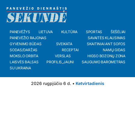
PANEVĖŽYS
LIETUVA
KULTŪRA
SPORTAS
ŠEŠĖLIAI
PANEVĖŽIO RAJONAS
SAVAITĖS KLAUSIMAS
GYVENIMO BŪDAS
SVEIKATA
SKAITINIAI ANT SOFOS
SODAS/DARŽAS
RECEPTAI
NAMŲ GIDAS
MOKSLO ORBITA
VERSLAS
HIGSO BOZONŲ ZONA
LAISVĖS BALSAS
PROFILIS_JAUNI
SAUGUMO BAROMETRAS
SU UKRAINA
2026 rugpjūčio 6 d. •
Ketvirtadienis