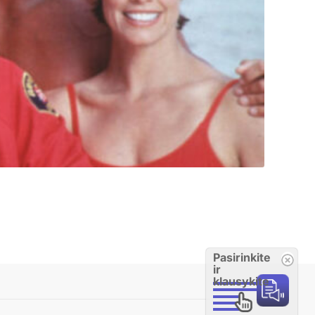
Pasirinkite
ir
klausykite