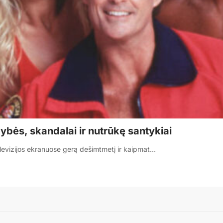
ybės, skandalai ir nutrūkę santykiai
 televizijos ekranuose gerą dešimtmetį ir kaipmat…