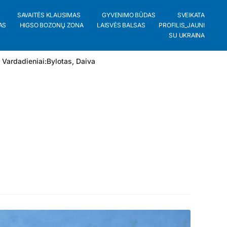
SAVAITĖS KLAUSIMAS
GYVENIMO BŪDAS
SVEIKATA
AS
HIGSO BOZONŲ ZONA
LAISVĖS BALSAS
PROFILIS_JAUNI
SU UKRAINA
 Vardadieniai:
Bylotas
,
Daiva