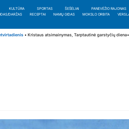
KULTŪRA
SPORTAS
ŠEŠĖLIAI
PANEVĖŽIO RAJONAS
ODAS/DARŽAS
RECEPTAI
NAMŲ GIDAS
MOKSLO ORBITA
VERSL
tvirtadienis
• Kristaus atsimainymas, Tarptautinė garstyčių diena
•