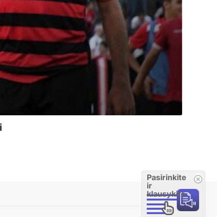
i
Pasirinkite
ir
klausykite