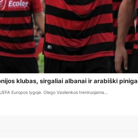
os klubas, sirgaliai albanai ir arabiški piniga
ą UEFA Europos lygoje. Olego Vasilenkos treniruojama…