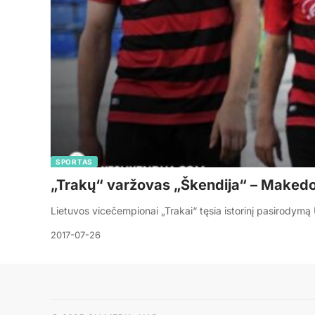
SPORTAS
„Trakų“ varžovas „Škendija“ – Makedonij
Lietuvos vicečempionai „Trakai“ tęsia istorinį pasirodym
2017-07-26