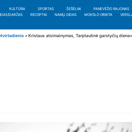
KULTŪRA
SPORTAS
ŠEŠĖLIAI
PANEVĖŽIO RAJONAS
ODAS/DARŽAS
RECEPTAI
NAMŲ GIDAS
MOKSLO ORBITA
VERSL
tvirtadienis
• Kristaus atsimainymas, Tarptautinė garstyčių diena
•