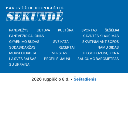
PANEVĖŽYS
LIETUVA
KULTŪRA
SPORTAS
ŠEŠĖLIAI
PANEVĖŽIO RAJONAS
SAVAITĖS KLAUSIMAS
GYVENIMO BŪDAS
SVEIKATA
SKAITINIAI ANT SOFOS
SODAS/DARŽAS
RECEPTAI
NAMŲ GIDAS
MOKSLO ORBITA
VERSLAS
HIGSO BOZONŲ ZONA
LAISVĖS BALSAS
PROFILIS_JAUNI
SAUGUMO BAROMETRAS
SU UKRAINA
2026 rugpjūčio 8 d. •
Šeštadienis