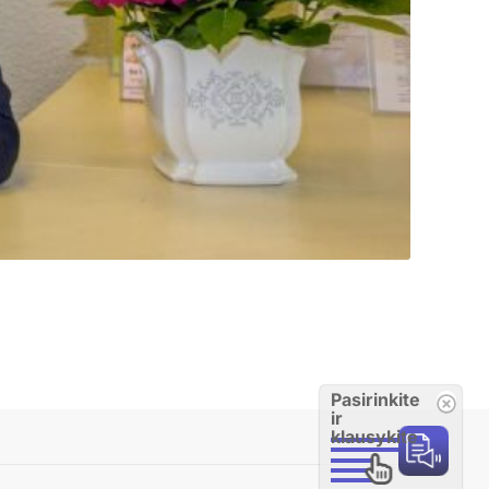
Pasirinkite
ir
klausykite