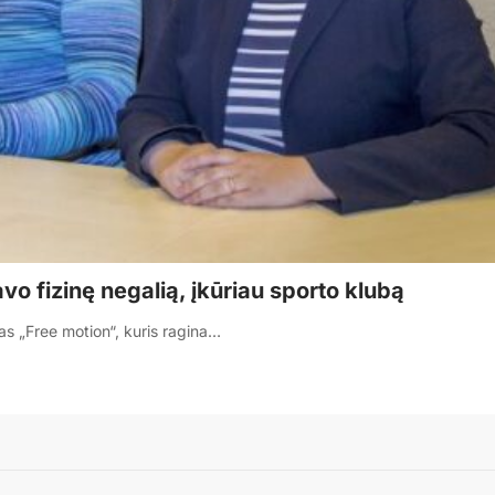
vo fizinę negalią, įkūriau sporto klubą
as „Free motion“, kuris ragina…