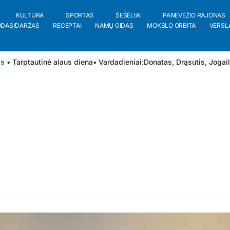
KULTŪRA
SPORTAS
ŠEŠĖLIAI
PANEVĖŽIO RAJONAS
ODAS/DARŽAS
RECEPTAI
NAMŲ GIDAS
MOKSLO ORBITA
VERSL
is
• Tarptautinė alaus diena
• Vardadieniai:
Donatas
,
Drąsutis
,
Jogai