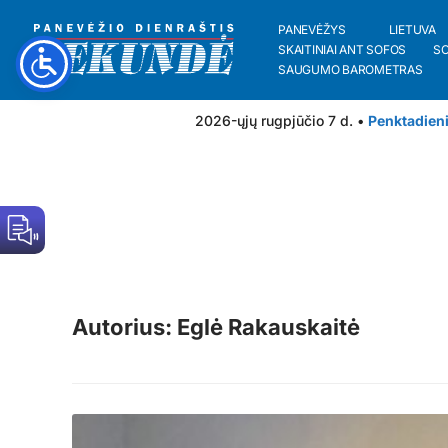
PANEVĖŽYS
LIETUVA
SKAITINIAI ANT SOFOS
S
SAUGUMO BAROMETRAS
2026-ųjų rugpjūčio 7 d. •
Penktadien
Autorius: Eglė Rakauskaitė