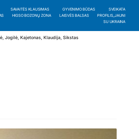
SAVAITĖS KLAUSIMAS
GYVENIMO BŪDAS
SVEIKATA
AS
HIGSO BOZONŲ ZONA
LAISVĖS BALSAS
PROFILIS_JAUNI
SU UKRAINA
lė
,
Jogilė
,
Kajetonas
,
Klaudija
,
Sikstas