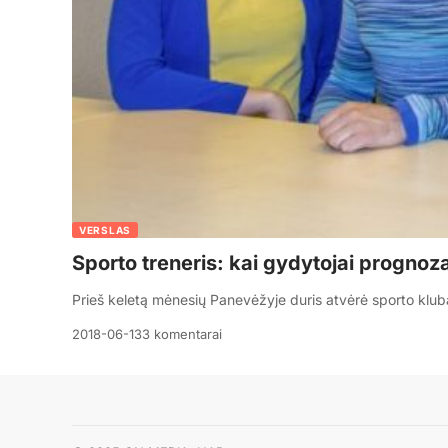
VERSLAS
Sporto treneris: kai gydytojai prognoza
Prieš keletą mėnesių Panevėžyje duris atvėrė sporto klub
2018-06-13
3 komentarai