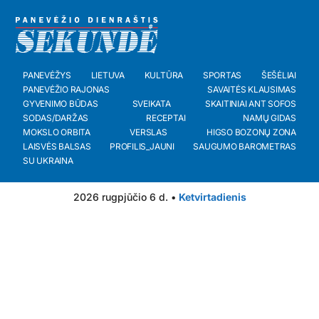
PANEVĖŽYS
LIETUVA
KULTŪRA
SPORTAS
ŠEŠĖLIAI
PANEVĖŽIO RAJONAS
SAVAITĖS KLAUSIMAS
GYVENIMO BŪDAS
SVEIKATA
SKAITINIAI ANT SOFOS
SODAS/DARŽAS
RECEPTAI
NAMŲ GIDAS
MOKSLO ORBITA
VERSLAS
HIGSO BOZONŲ ZONA
LAISVĖS BALSAS
PROFILIS_JAUNI
SAUGUMO BAROMETRAS
SU UKRAINA
2026 rugpjūčio 6 d. •
Ketvirtadienis