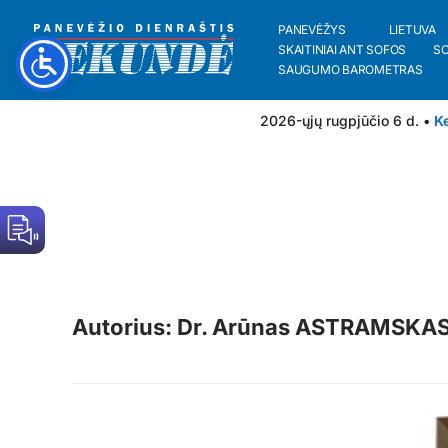
PANEVĖŽYS
LIETUVA
SKAITINIAI ANT SOFOS
S
SAUGUMO BAROMETRAS
2026-ųjų rugpjūčio 6 d. •
Ke
Autorius: Dr. Arūnas ASTRAMSKA