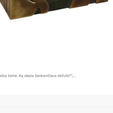
audos žemė. Ką slepia Senkevičiaus dėžutė?“,…