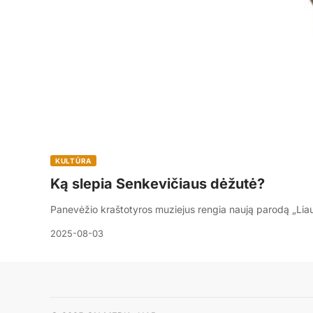
KULTŪRA
Ką slepia Senkevičiaus dėžutė?
Panevėžio kraštotyros muziejus rengia naują parodą „Li
2025-08-03