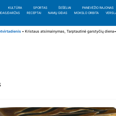
KULTŪRA
SPORTAS
ŠEŠĖLIAI
PANEVĖŽIO RAJONAS
ODAS/DARŽAS
RECEPTAI
NAMŲ GIDAS
MOKSLO ORBITA
VERSL
tvirtadienis
• Kristaus atsimainymas, Tarptautinė garstyčių diena
•
S