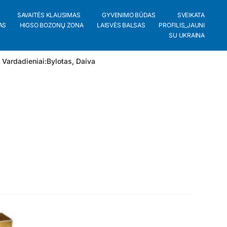
SAVAITĖS KLAUSIMAS
GYVENIMO BŪDAS
SVEIKATA
AS
HIGSO BOZONŲ ZONA
LAISVĖS BALSAS
PROFILIS_JAUNI
SU UKRAINA
 Vardadieniai:
Bylotas
,
Daiva