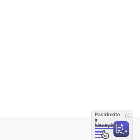
Pasirinkite
ir
klausykite