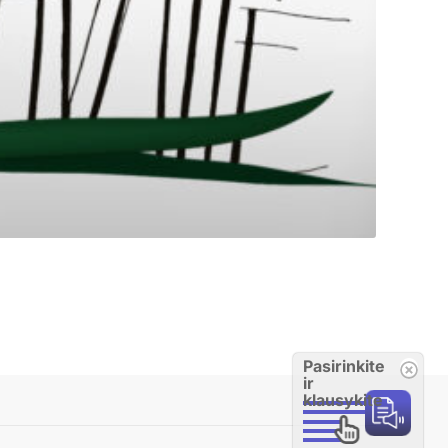
Pasirinkite
ir
klausykite