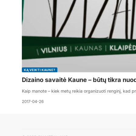
KĄ VEIKTI KAUNE?
Dizaino savaitė Kaune – būtų tikra nu
Kaip manote – kiek metų reikia organizuoti renginį, kad p
2017-04-26