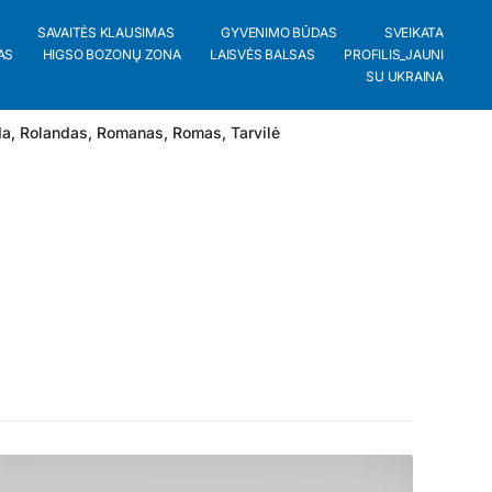
SAVAITĖS KLAUSIMAS
GYVENIMO BŪDAS
SVEIKATA
AS
HIGSO BOZONŲ ZONA
LAISVĖS BALSAS
PROFILIS_JAUNI
SU UKRAINA
da
,
Rolandas
,
Romanas
,
Romas
,
Tarvilė