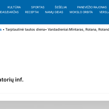
KULTŪRA
SPORTAS
ŠEŠĖLIAI
PANEVĖŽIO RAJONAS
ODAS/DARŽAS
RECEPTAI
NAMŲ GIDAS
MOKSLO ORBITA
VERSL
s
• Tarptautinė tautos diena
• Vardadieniai:
Mintaras
,
Rolana
,
Rolan
torių inf.