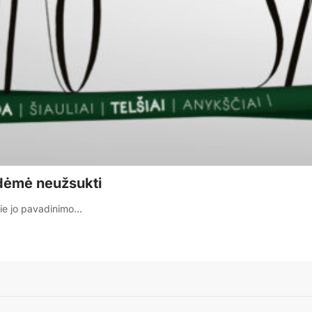
odėmė neužsukti
rie jo pavadinimo…