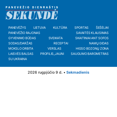
PANEVĖŽYS
LIETUVA
KULTŪRA
SPORTAS
ŠEŠĖLIAI
PANEVĖŽIO RAJONAS
SAVAITĖS KLAUSIMAS
GYVENIMO BŪDAS
SVEIKATA
SKAITINIAI ANT SOFOS
SODAS/DARŽAS
RECEPTAI
NAMŲ GIDAS
MOKSLO ORBITA
VERSLAS
HIGSO BOZONŲ ZONA
LAISVĖS BALSAS
PROFILIS_JAUNI
SAUGUMO BAROMETRAS
SU UKRAINA
2026 rugpjūčio 9 d. •
Sekmadienis