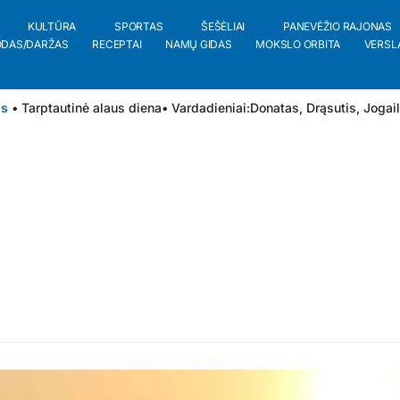
KULTŪRA
SPORTAS
ŠEŠĖLIAI
PANEVĖŽIO RAJONAS
ODAS/DARŽAS
RECEPTAI
NAMŲ GIDAS
MOKSLO ORBITA
VERSL
is
• Tarptautinė alaus diena
• Vardadieniai:
Donatas
,
Drąsutis
,
Jogai