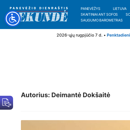
PANEVĖŽYS
LIETUVA
SKAITINIAI ANT SOFOS
S
SAUGUMO BAROMETRAS
2026-ųjų rugpjūčio 7 d. •
Penktadien
Autorius: Deimantė Dokšaitė