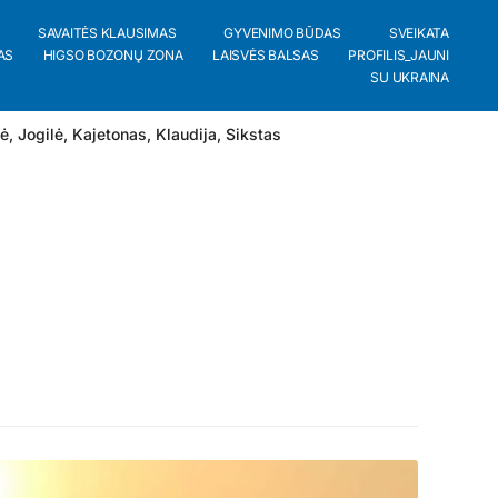
SAVAITĖS KLAUSIMAS
GYVENIMO BŪDAS
SVEIKATA
AS
HIGSO BOZONŲ ZONA
LAISVĖS BALSAS
PROFILIS_JAUNI
SU UKRAINA
lė
,
Jogilė
,
Kajetonas
,
Klaudija
,
Sikstas