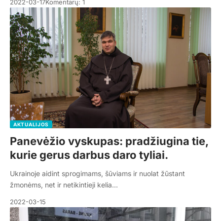
2022-03-17
Komentarų: 1
AKTUALIJOS
Panevėžio vyskupas: pradžiugina tie,
kurie gerus darbus daro tyliai.
Ukrainoje aidint sprogimams, šūviams ir nuolat žūstant
žmonėms, net ir netikintieji kelia…
2022-03-15