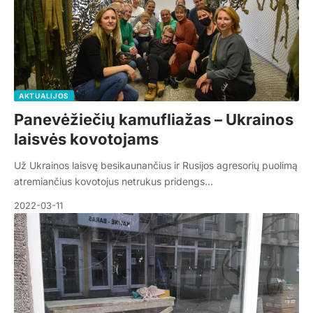
AKTUALIJOS
Panevėžiečių kamufliažas – Ukrainos
laisvės kovotojams
Už Ukrainos laisvę besikaunančius ir Rusijos agresorių puolimą
atremiančius kovotojus netrukus pridengs…
2022-03-11