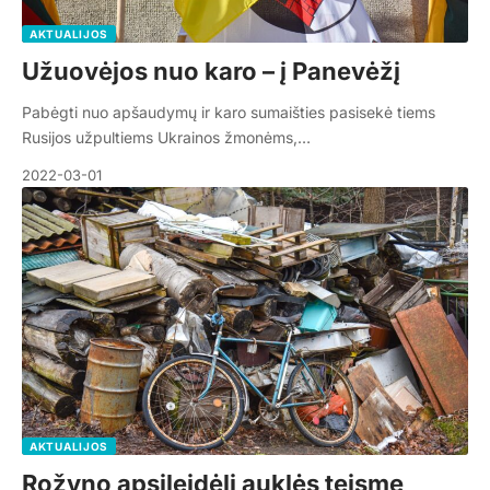
AKTUALIJOS
Užuovėjos nuo karo – į Panevėžį
Pabėgti nuo apšaudymų ir karo sumaišties pasisekė tiems
Rusijos užpultiems Ukrainos žmonėms,…
2022-03-01
AKTUALIJOS
Rožyno apsileidėlį auklės teisme