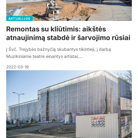
AKTUALIJOS
Remontas su kliūtimis: aikštės
atnaujinimą stabdė ir šarvojimo rūsiai
Į Švč. Trejybės bažnyčią skubantys tikintieji, į darbą
Muzikiniame teatre einantys artistai,…
2022-03-19