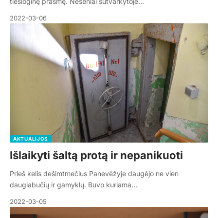
tiesioginę prasmę. Neseniai sutvarkytoje…
2022-03-06
AKTUALIJOS
Išlaikyti šaltą protą ir nepanikuoti
Prieš kelis dešimtmečius Panevėžyje daugėjo ne vien
daugiabučių ir gamyklų. Buvo kuriama…
2022-03-05