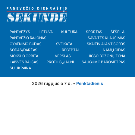
PANEVĖŽYS
LIETUVA
KULTŪRA
SPORTAS
ŠEŠĖLIAI
PANEVĖŽIO RAJONAS
SAVAITĖS KLAUSIMAS
GYVENIMO BŪDAS
SVEIKATA
SKAITINIAI ANT SOFOS
SODAS/DARŽAS
RECEPTAI
NAMŲ GIDAS
MOKSLO ORBITA
VERSLAS
HIGSO BOZONŲ ZONA
LAISVĖS BALSAS
PROFILIS_JAUNI
SAUGUMO BAROMETRAS
SU UKRAINA
2026 rugpjūčio 7 d. •
Penktadienis