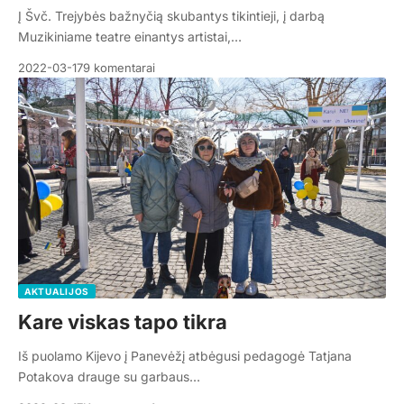
Į Švč. Trejybės bažnyčią skubantys tikintieji, į darbą
Muzikiniame teatre einantys artistai,…
2022-03-17
9 komentarai
AKTUALIJOS
Kare viskas tapo tikra
Iš puolamo Kijevo į Panevėžį atbėgusi pedagogė Tatjana
Potakova drauge su garbaus…