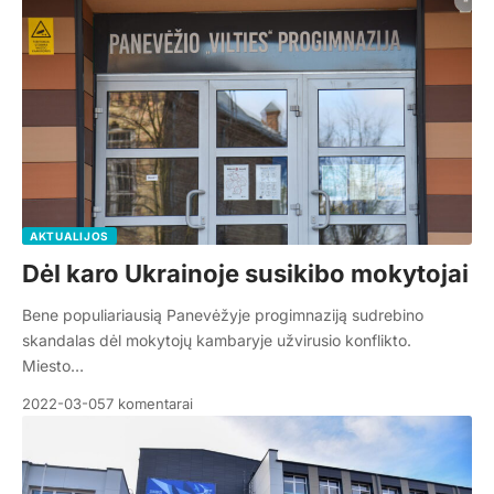
AKTUALIJOS
Dėl karo Ukrainoje susikibo mokytojai
Bene populiariausią Panevėžyje progimnaziją sudrebino
skandalas dėl mokytojų kambaryje užvirusio konflikto.
Miesto…
2022-03-05
7 komentarai