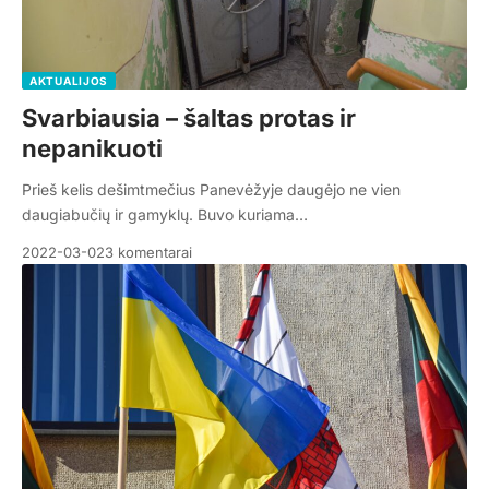
AKTUALIJOS
Svarbiausia – šaltas protas ir
nepanikuoti
Prieš kelis dešimtmečius Panevėžyje daugėjo ne vien
daugiabučių ir gamyklų. Buvo kuriama…
2022-03-02
3 komentarai