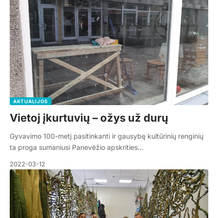
AKTUALIJOS
Vietoj įkurtuvių – ožys už durų
Gyvavimo 100-metį pasitinkanti ir gausybę kultūrinių renginių
ta proga sumaniusi Panevėžio apskrities…
2022-03-12