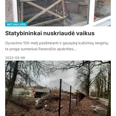
AKTUALIJOS
Statybininkai nuskriaudė vaikus
Gyvavimo 100-metį pasitinkanti ir gausybę kultūrinių renginių
ta proga sumaniusi Panevėžio apskrities…
2022-03-09