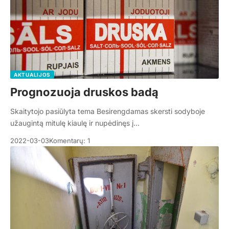
AKTUALIJOS
Prognozuoja druskos badą
Skaitytojo pasiūlyta tema Besirengdamas skersti sodyboje
užaugintą mitulę kiaulę ir nupėdinęs į…
2022-03-03
Komentarų: 1