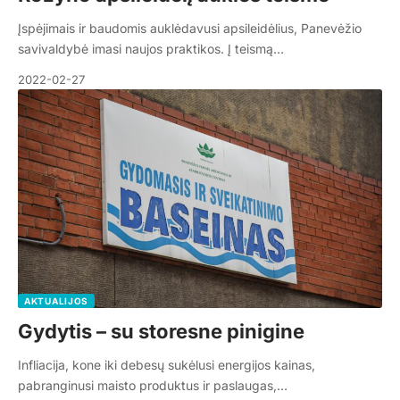
Įspėjimais ir baudomis auklėdavusi apsileidėlius, Panevėžio
savivaldybė imasi naujos praktikos. Į teismą…
2022-02-27
AKTUALIJOS
Gydytis – su storesne pinigine
Infliacija, kone iki debesų sukėlusi energijos kainas,
pabranginusi maisto produktus ir paslaugas,…