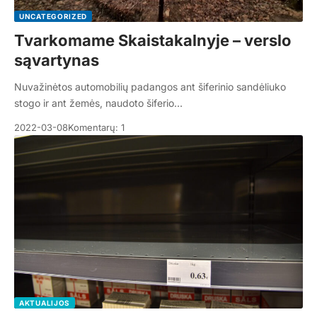
UNCATEGORIZED
Tvarkomame Skaistakalnyje – verslo
sąvartynas
Nuvažinėtos automobilių padangos ant šiferinio sandėliuko
stogo ir ant žemės, naudoto šiferio…
2022-03-08
Komentarų: 1
AKTUALIJOS