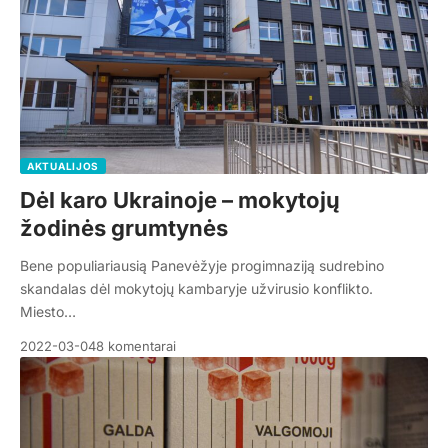
AKTUALIJOS
Dėl karo Ukrainoje – mokytojų
žodinės grumtynės
Bene populiariausią Panevėžyje progimnaziją sudrebino
skandalas dėl mokytojų kambaryje užvirusio konflikto.
Miesto…
2022-03-04
8 komentarai