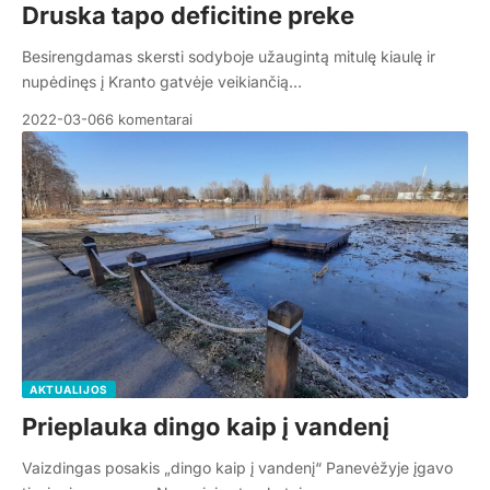
Druska tapo deficitine preke
Besirengdamas skersti sodyboje užaugintą mitulę kiaulę ir
nupėdinęs į Kranto gatvėje veikiančią…
2022-03-06
6 komentarai
AKTUALIJOS
Prieplauka dingo kaip į vandenį
Vaizdingas posakis „dingo kaip į vandenį“ Panevėžyje įgavo