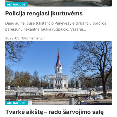
AKTUALIJOS
Policija rengiasi įkurtuvėms
Daugiau nei pusė tūkstančio Panevėžyje dirbančių policijos
pareigūnų nekantriai laukia rugpjūčio. Vasarai…
2022-03-18
Komentarų: 1
AKTUALIJOS
Tvarkė aikštę – rado šarvojimo salę