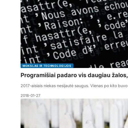
MOKSLAS IR TECHNOLOGIJOS
Programišiai padaro vis daugiau žalos
2017-aisiais niekas nesijautė saugus. Vienas po kito buvo 
2018-01-27