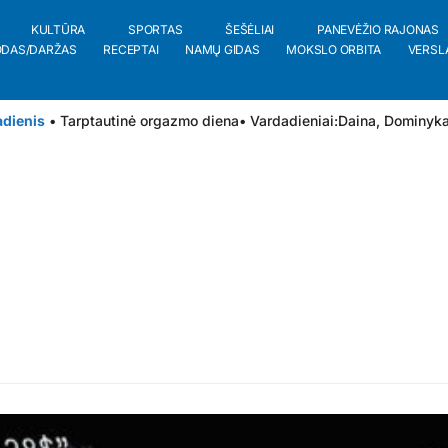
KULTŪRA
SPORTAS
ŠEŠĖLIAI
PANEVĖŽIO RAJONAS
ODAS/DARŽAS
RECEPTAI
NAMŲ GIDAS
MOKSLO ORBITA
VERSL
adienis
• Tarptautinė orgazmo diena
• Vardadieniai:
Daina
,
Dominyk