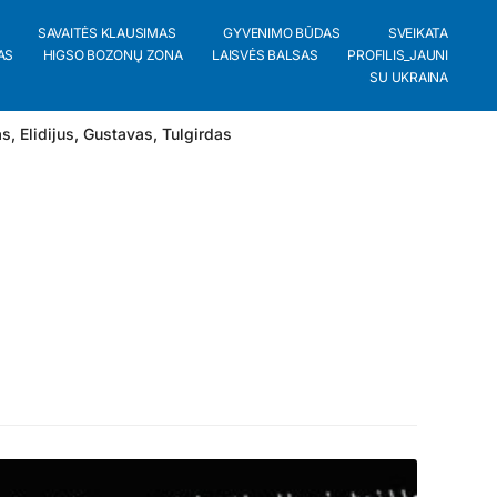
SAVAITĖS KLAUSIMAS
GYVENIMO BŪDAS
SVEIKATA
AS
HIGSO BOZONŲ ZONA
LAISVĖS BALSAS
PROFILIS_JAUNI
SU UKRAINA
as
,
Elidijus
,
Gustavas
,
Tulgirdas