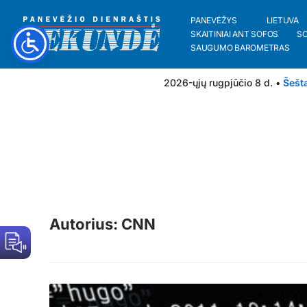
PANEVĖŽYS
LIETUVA
SKAITINIAI ANT SOFOS
S
SAUGUMO BAROMETRAS
2026-ųjų rugpjūčio 8 d. •
Šešt
Autorius: CNN