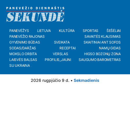
PANEVĖŽYS
LIETUVA
KULTŪRA
SPORTAS
ŠEŠĖLIAI
PANEVĖŽIO RAJONAS
SAVAITĖS KLAUSIMAS
GYVENIMO BŪDAS
SVEIKATA
SKAITINIAI ANT SOFOS
SODAS/DARŽAS
RECEPTAI
NAMŲ GIDAS
MOKSLO ORBITA
VERSLAS
HIGSO BOZONŲ ZONA
LAISVĖS BALSAS
PROFILIS_JAUNI
SAUGUMO BAROMETRAS
SU UKRAINA
2026 rugpjūčio 9 d. •
Sekmadienis