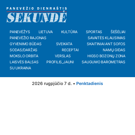
PANEVĖŽYS
LIETUVA
KULTŪRA
SPORTAS
ŠEŠĖLIAI
PANEVĖŽIO RAJONAS
SAVAITĖS KLAUSIMAS
GYVENIMO BŪDAS
SVEIKATA
SKAITINIAI ANT SOFOS
SODAS/DARŽAS
RECEPTAI
NAMŲ GIDAS
MOKSLO ORBITA
VERSLAS
HIGSO BOZONŲ ZONA
LAISVĖS BALSAS
PROFILIS_JAUNI
SAUGUMO BAROMETRAS
SU UKRAINA
2026 rugpjūčio 7 d. •
Penktadienis